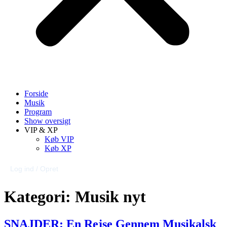
Forside
Musik
Program
Show oversigt
VIP & XP
Køb VIP
Køb XP
Log ind / Opret
Kategori:
Musik nyt
SNAJDER: En Rejse Gennem Musikalsk