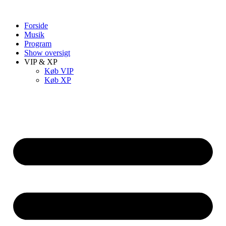
Videre
til
Forside
indhold
Musik
Program
Show oversigt
VIP & XP
Køb VIP
Køb XP