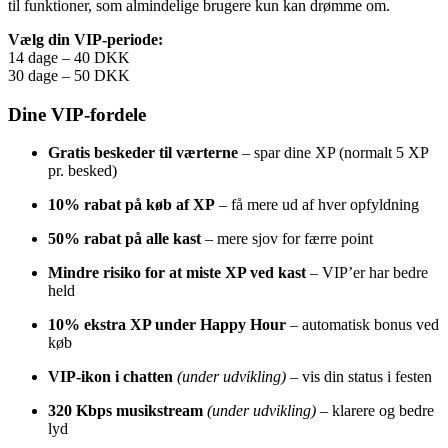
til funktioner, som almindelige brugere kun kan drømme om.
Vælg din VIP-periode:
14 dage – 40 DKK
30 dage – 50 DKK
Dine VIP-fordele
Gratis beskeder til værterne
– spar dine XP (normalt 5 XP
pr. besked)
10% rabat på køb af XP
– få mere ud af hver opfyldning
50% rabat på alle kast
– mere sjov for færre point
Mindre risiko for at miste XP ved kast
– VIP’er har bedre
held
10% ekstra XP under Happy Hour
– automatisk bonus ved
køb
VIP-ikon i chatten
(under udvikling)
– vis din status i festen
320 Kbps musikstream
(under udvikling)
– klarere og bedre
lyd